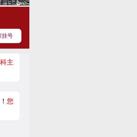
家挂号
科主
！
您